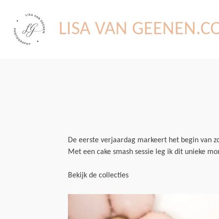
Ga
direct
LISA VAN GEENEN.
naar
de
hoofdinhoud
De eerste verjaardag markeert het begin van z
Met een cake smash sessie leg ik dit unieke mome
Bekijk de collecties